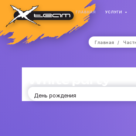
ГЛАВНАЯ
УСЛУГИ
Главная
/
Част
White party
День рождения